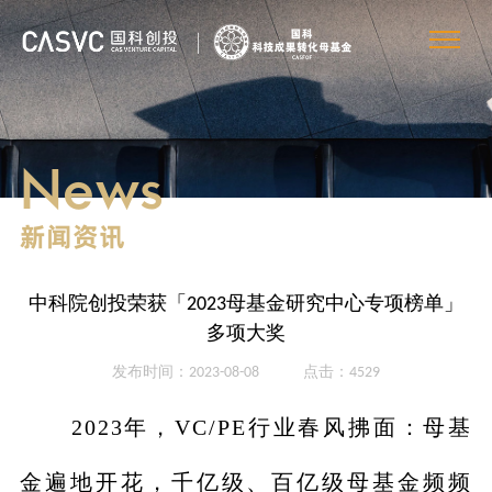
News
新闻资讯
中科院创投荣获「2023母基金研究中心专项榜单」
多项大奖
发布时间：2023-08-08
点击：4529
2023年，VC/PE行业春风拂面：母基
金遍地开花，千亿级、百亿级母基金频频