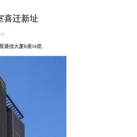
室喜迁新址
24
星通信大厦B座10层
。